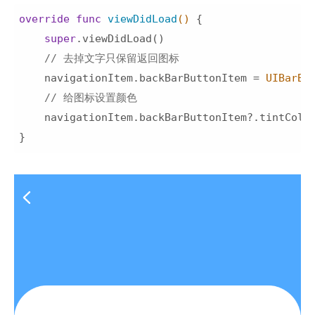
override
func
viewDidLoad
()
 {

super
.viewDidLoad()

// 去掉文字只保留返回图标
    navigationItem.backBarButtonItem = 
UIBarBu
// 给图标设置颜色
    navigationItem.backBarButtonItem?.tintColo