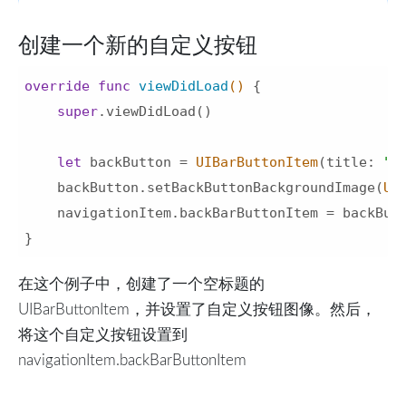
创建一个新的自定义按钮
override
func
viewDidLoad
()
 {

super
.viewDidLoad()

let
 backButton = 
UIBarButtonItem
(title: 
""
    backButton.setBackButtonBackgroundImage(
UI
    navigationItem.backBarButtonItem = backButt
在这个例子中，创建了一个空标题的
UIBarButtonItem，并设置了自定义按钮图像。然后，
将这个自定义按钮设置到
navigationItem.backBarButtonItem